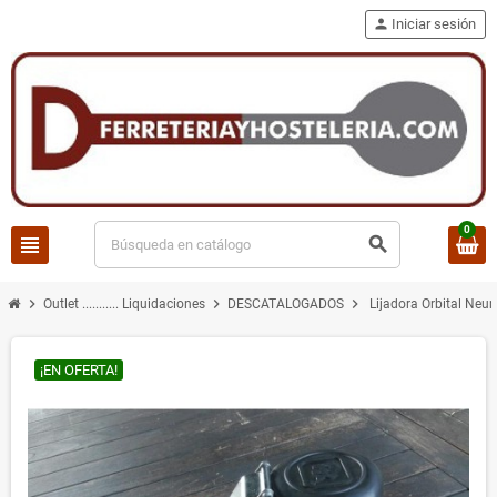
person
Iniciar sesión
0
view_headline
search
chevron_right
chevron_right
chevron_right
Outlet ........... Liquidaciones
DESCATALOGADOS
Lijadora Orbital Ne
¡EN OFERTA!