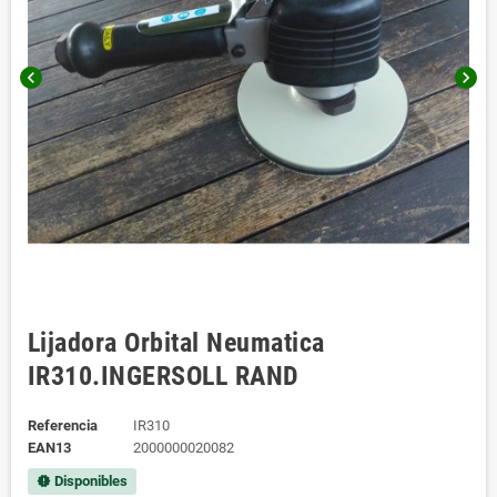
chevron_left
chevron_right
Lijadora Orbital Neumatica
IR310.INGERSOLL RAND
Referencia
IR310
EAN13
2000000020082
Disponibles
new_releases