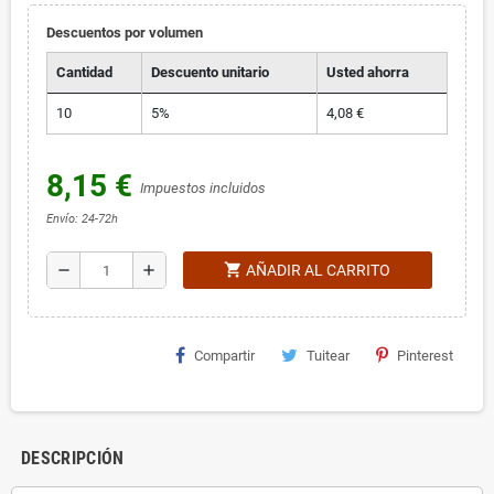
Descuentos por volumen
Cantidad
Descuento unitario
Usted ahorra
10
5%
4,08 €
8,15 €
Impuestos incluidos
Envío: 24-72h
shopping_cart
remove
add
AÑADIR AL CARRITO
Compartir
Tuitear
Pinterest
DESCRIPCIÓN