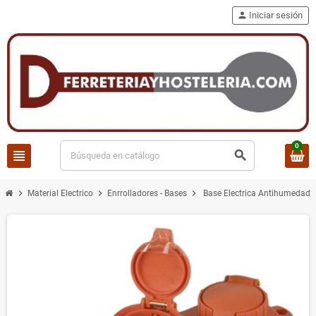
person
Iniciar sesión
0
view_headline
search
chevron_right
chevron_right
chevron_right
Material Electrico
Enrrolladores - Bases
Base Electrica Antihumedad 