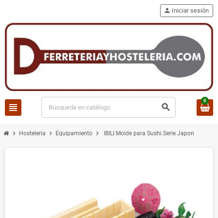
person
Iniciar sesión
0
view_headline
search
chevron_right
chevron_right
chevron_right
Hosteleria
Equipamiento
IBILI Molde para Sushi.Serie Japon