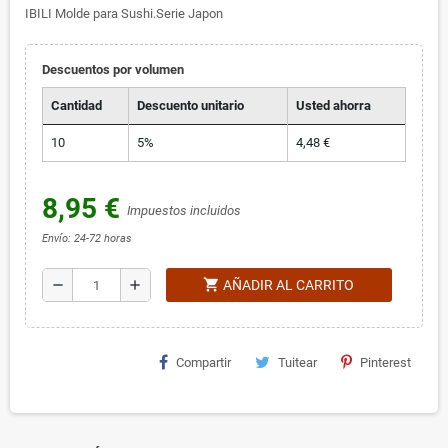
IBILI Molde para Sushi.Serie Japon
Descuentos por volumen
Cantidad
Descuento unitario
Usted ahorra
10
5%
4,48 €
8,95 €
Impuestos incluidos
Envío: 24-72 horas
shopping_cart
remove
add
AÑADIR AL CARRITO
Compartir
Tuitear
Pinterest