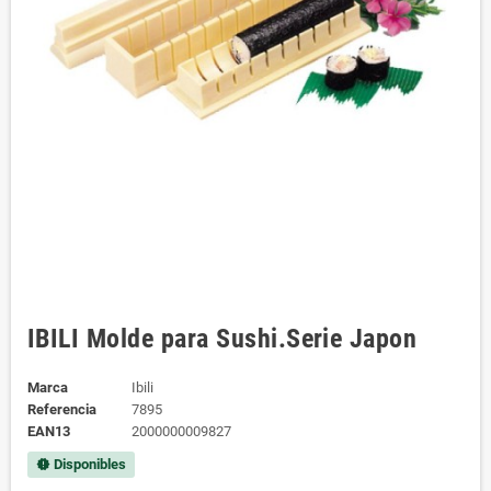
IBILI Molde para Sushi.Serie Japon
Marca
Ibili
Referencia
7895
EAN13
2000000009827
Disponibles
new_releases