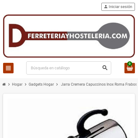
person
Iniciar sesión
0
view_headline
search
chevron_right
chevron_right
chevron_right
Hogar
Gadgets Hogar
Jarra Cremera Capuccinos Inox Roma Frabos