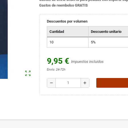
Gastos de reembolso GRATIS
Descuentos por volumen
Cantidad
Descuento unitario
10
5%
9,95 €
Impuestos incluidos
Envío: 24-72h
zoom_out_map
remove
add