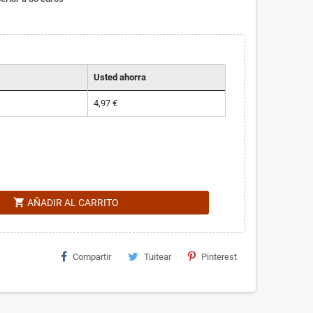
Usted ahorra
4,97 €
shopping_cart
AÑADIR AL CARRITO
Compartir
Tuitear
Pinterest