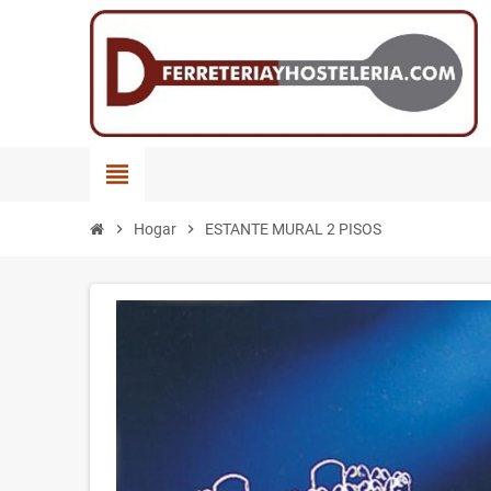
view_headline
chevron_right
Hogar
chevron_right
ESTANTE MURAL 2 PISOS