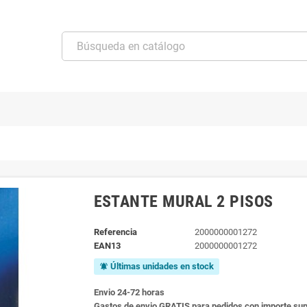
ESTANTE MURAL 2 PISOS
Referencia
2000000001272
EAN13
2000000001272
Últimas unidades en stock
notifications_active
Envio 24-72 horas
Gastos de envio GRATIS para pedidos con importe sup