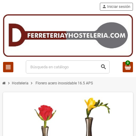
person
Iniciar sesión
0
view_headline
search
chevron_right
chevron_right
Hosteleria
Florero acero inoxsidable 16.5 APS