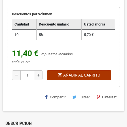
Descuentos por volumen
Cantidad
Descuento unitario
Usted ahorra
10
5%
5,70 €
11,40 €
Impuestos incluidos
Envío: 24-72h
shopping_cart
remove
add
AÑADIR AL CARRITO
Compartir
Tuitear
Pinterest
DESCRIPCIÓN