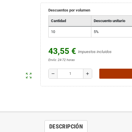
Descuentos por volumen
Cantidad
Descuento unitario
10
5%
43,55 €
Impuestos incluidos
Envío: 24-72 horas
remove
add
zoom_out_map
DESCRIPCIÓN