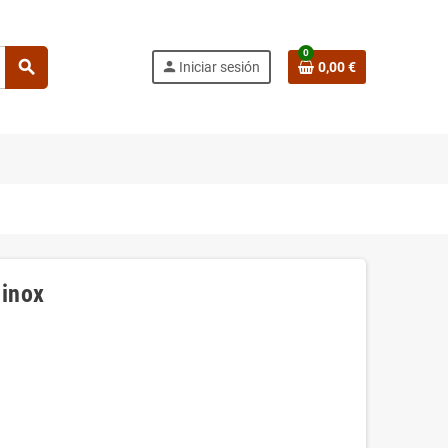
0
search
person
Iniciar sesión
0,00 €
 inox