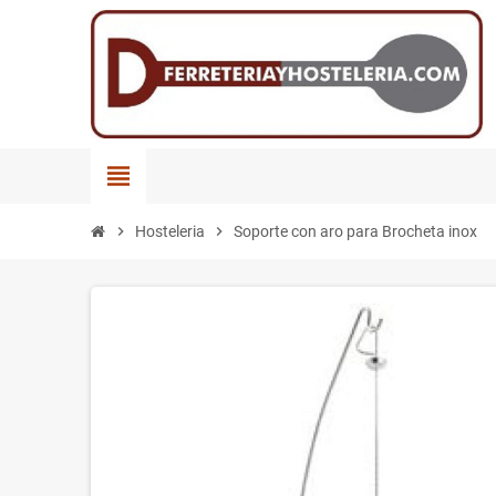
view_headline
chevron_right
Hosteleria
chevron_right
Soporte con aro para Brocheta inox