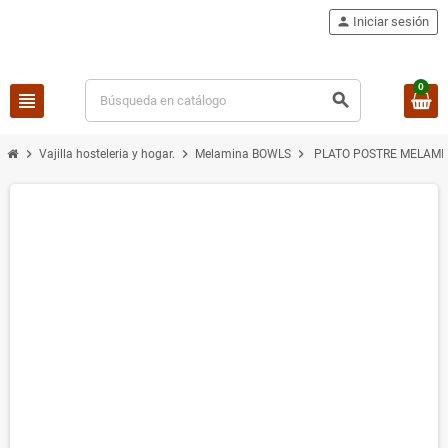
person
Iniciar sesión
0
view_headline
search
chevron_right
chevron_right
chevron_right
Vajilla hosteleria y hogar.
Melamina BOWLS
PLATO POSTRE MELAMIN