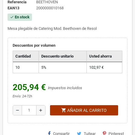
Referencia
BEETHOVEN
EAN13
2000000010168
En stock
check
Mesa plegable de Catering Mod. Beethoven de Resol
Descuentos por volumen
Cantidad
Descuento unitario
Usted ahorra
10
5%
102,97 €
205,94 €
Impuestos incluidos
Envío: 24-72h
shopping_cart
remove
add
AÑADIR AL CARRITO
Compartir
Tuitear
Pinterest