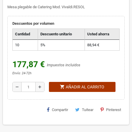
Mesa plegable de Catering Mod. Vivaldi.RESOL
Descuentos por volumen
Cantidad
Descuento unitario
Usted ahorra
10
5%
88,94 €
177,87 €
Impuestos incluidos
Envío: 24-72h
shopping_cart
remove
add
AÑADIR AL CARRITO
Compartir
Tuitear
Pinterest