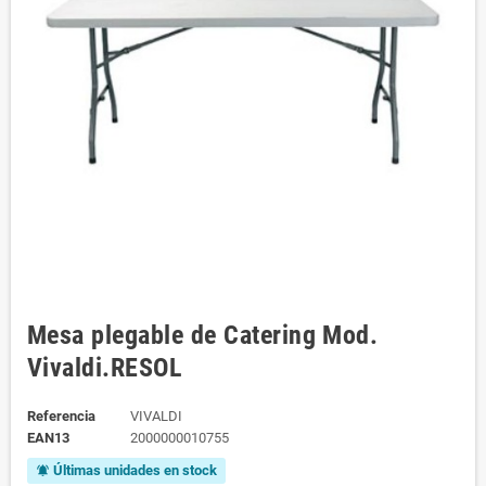
Mesa plegable de Catering Mod.
Vivaldi.RESOL
Referencia
VIVALDI
EAN13
2000000010755
Últimas unidades en stock
notifications_active