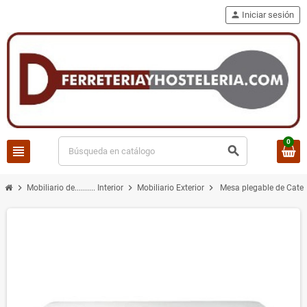
person
Iniciar sesión
0
view_headline
search
chevron_right
chevron_right
chevron_right
Mobiliario de.......... Interior
Mobiliario Exterior
Mesa plegable de Cater