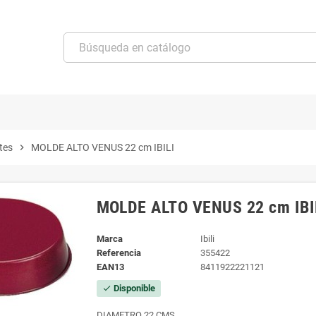
tes
chevron_right
MOLDE ALTO VENUS 22 cm IBILI
MOLDE ALTO VENUS 22 cm IBI
Marca
Ibili
Referencia
355422
EAN13
8411922221121
Disponible
check
DIAMETRO 22 CMS.