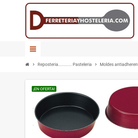
view_headline
chevron_right
Reposteria........... Pasteleria
chevron_right
Moldes antiadheren
¡EN OFERTA!