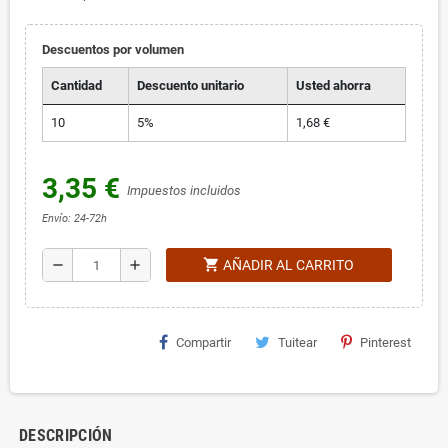
Descuentos por volumen
Cantidad
Descuento unitario
Usted ahorra
10
5%
1,68 €
3,35 €
Impuestos incluidos
Envío: 24-72h
shopping_cart
remove
add
AÑADIR AL CARRITO
Compartir
Tuitear
Pinterest
DESCRIPCIÓN