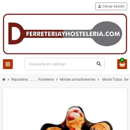
person
Iniciar sesión
0
view_headline
search
chevron_right
chevron_right
chevron_right
Reposteria........... Pasteleria
Moldes antiadherentes
Molde Tulipa. Seri