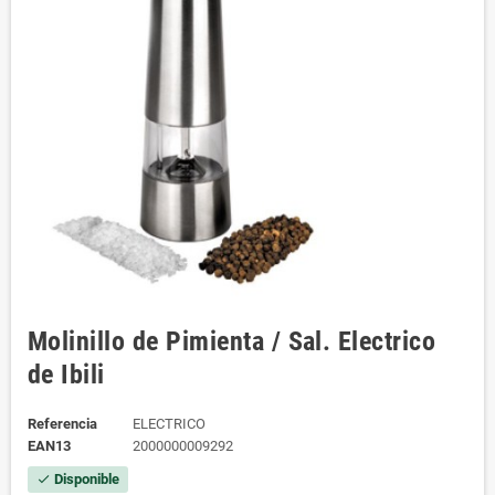
Molinillo de Pimienta / Sal. Electrico
de Ibili
Referencia
ELECTRICO
EAN13
2000000009292
Disponible
check