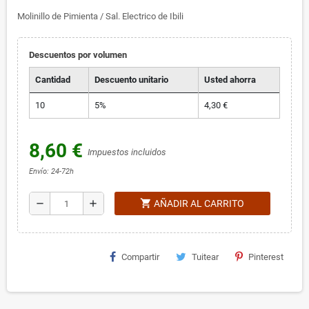
Molinillo de Pimienta / Sal. Electrico de Ibili
Descuentos por volumen
Cantidad
Descuento unitario
Usted ahorra
10
5%
4,30 €
8,60 €
Impuestos incluidos
Envío: 24-72h
shopping_cart
remove
add
AÑADIR AL CARRITO
Compartir
Tuitear
Pinterest