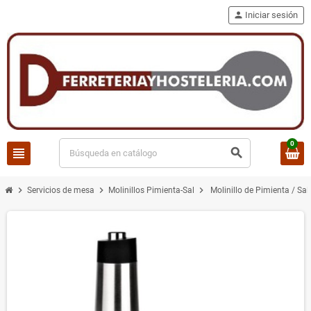
person
Iniciar sesión
0
view_headline
search
chevron_right
chevron_right
chevron_right
Servicios de mesa
Molinillos Pimienta-Sal
Molinillo de Pimienta / Sal. 