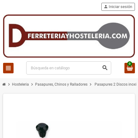
person
Iniciar sesión
0
view_headline
search
chevron_right
chevron_right
chevron_right
Hosteleria
Pasapures, Chinos y Ralladores
Pasapures 2 Discos inoxi