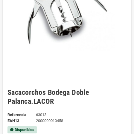
Sacacorchos Bodega Doble
Palanca.LACOR
Referencia
63013
EAN13
2000000010458
Disponibles
new_releases