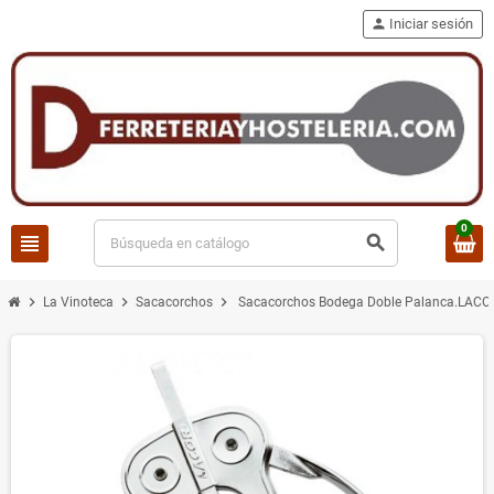
person
Iniciar sesión
0
view_headline
search
chevron_right
chevron_right
chevron_right
La Vinoteca
Sacacorchos
Sacacorchos Bodega Doble Palanca.LACO