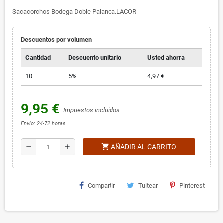
Sacacorchos Bodega Doble Palanca.LACOR
Descuentos por volumen
Cantidad
Descuento unitario
Usted ahorra
10
5%
4,97 €
9,95 €
Impuestos incluidos
Envío: 24-72 horas
shopping_cart
remove
add
AÑADIR AL CARRITO
Compartir
Tuitear
Pinterest