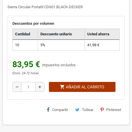
Sierra Circular Portatil CD601.BLACK-DECKER
Descuentos por volumen
Cantidad
Descuento unitario
Usted ahorra
10
5%
41,98 €
83,95 €
Impuestos incluidos
Envío: 24-72 horas
shopping_cart
remove
add
AÑADIR AL CARRITO
Compartir
Tuitear
Pinterest