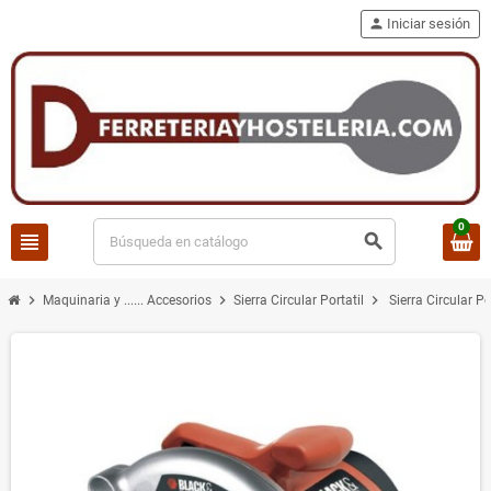
person
Iniciar sesión
0
view_headline
search
chevron_right
chevron_right
chevron_right
Maquinaria y ...... Accesorios
Sierra Circular Portatil
Sierra Circular 