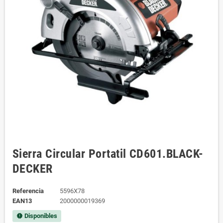
Sierra Circular Portatil CD601.BLACK-
DECKER
Referencia
5596X78
EAN13
2000000019369
Disponibles
new_releases