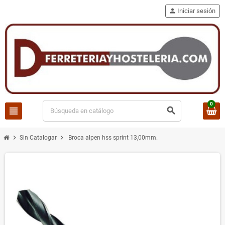
person
Iniciar sesión
0
view_headline
search
chevron_right
chevron_right
Sin Catalogar
Broca alpen hss sprint 13,00mm.