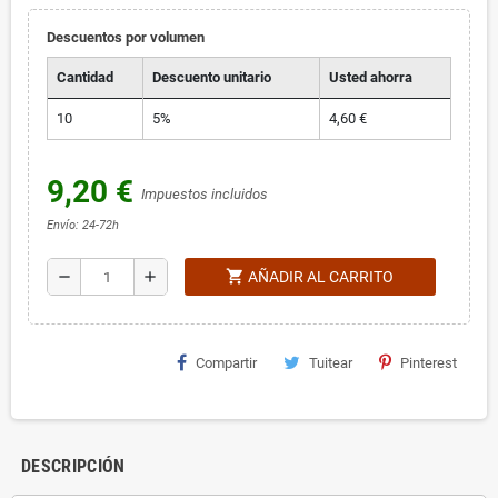
Descuentos por volumen
Cantidad
Descuento unitario
Usted ahorra
10
5%
4,60 €
9,20 €
Impuestos incluidos
Envío: 24-72h
shopping_cart
remove
add
AÑADIR AL CARRITO
Compartir
Tuitear
Pinterest
DESCRIPCIÓN