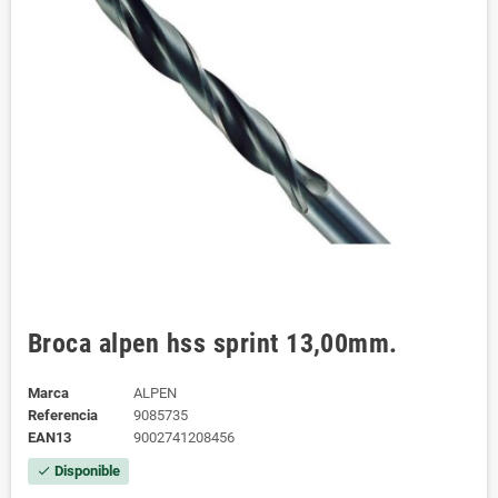
Broca alpen hss sprint 13,00mm.
Marca
ALPEN
Referencia
9085735
EAN13
9002741208456
Disponible
check