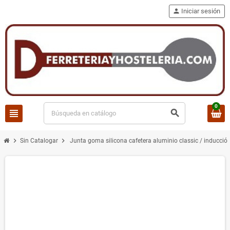
person
Iniciar sesión
0
view_headline
search
chevron_right
chevron_right
Sin Catalogar
Junta goma silicona cafetera aluminio classic / inducció