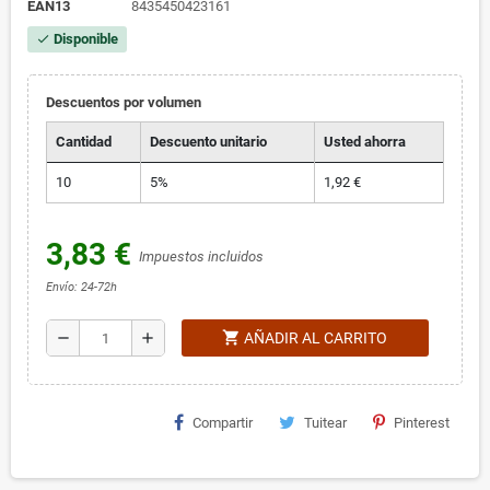
EAN13
8435450423161
Disponible
check
Descuentos por volumen
Cantidad
Descuento unitario
Usted ahorra
10
5%
1,92 €
3,83 €
Impuestos incluidos
Envío: 24-72h
shopping_cart
remove
add
AÑADIR AL CARRITO
Compartir
Tuitear
Pinterest