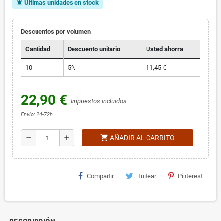
Últimas unidades en stock
notifications_active
Descuentos por volumen
Cantidad
Descuento unitario
Usted ahorra
10
5%
11,45 €
22,90 €
Impuestos incluidos
Envío: 24-72h
shopping_cart
remove
add
AÑADIR AL CARRITO
Compartir
Tuitear
Pinterest