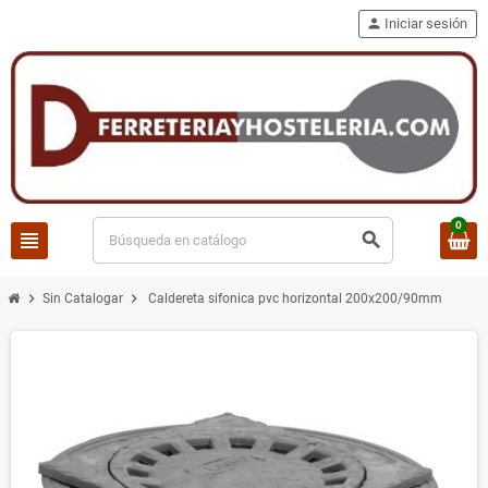
person
Iniciar sesión
0
view_headline
search
chevron_right
chevron_right
Sin Catalogar
Caldereta sifonica pvc horizontal 200x200/90mm