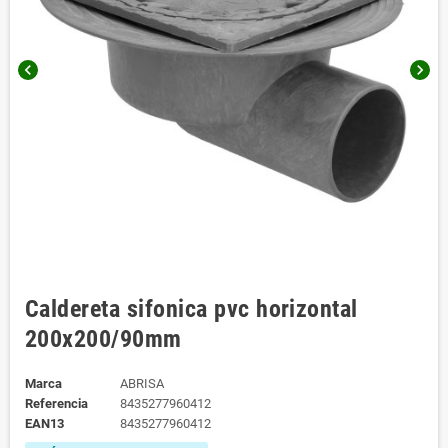
chevron_left
chevron_right
Caldereta sifonica pvc horizontal
200x200/90mm
Marca
ABRISA
Referencia
8435277960412
EAN13
8435277960412