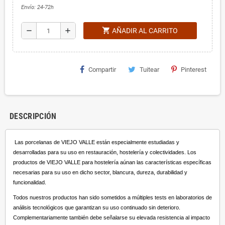
Envío: 24-72h
shopping_cart
remove
add
AÑADIR AL CARRITO
Compartir
Tuitear
Pinterest
DESCRIPCIÓN
Las porcelanas de VIEJO VALLE están especialmente estudiadas y
desarrolladas para su uso en restauración, hostelería y colectividades. Los
productos de VIEJO VALLE para hostelería aúnan las características específicas
necesarias para su uso en dicho sector, blancura, dureza, durabilidad y
funcionalidad.
Todos nuestros productos han sido sometidos a múltiples tests en laboratorios de
análisis tecnológicos que garantizan su uso continuado sin deterioro.
Complementariamente también debe señalarse su elevada resistencia al impacto