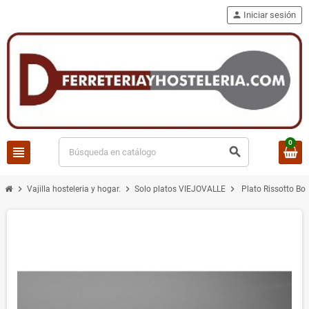
person
Iniciar sesión
0
view_headline
search
chevron_right
chevron_right
chevron_right
Vajilla hosteleria y hogar.
Solo platos VIEJOVALLE
Plato Rissotto B