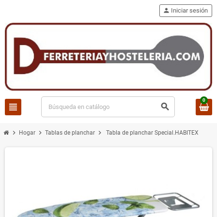
person
Iniciar sesión
0
view_headline
search
chevron_right
chevron_right
chevron_right
Hogar
Tablas de planchar
Tabla de planchar Special.HABITEX