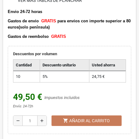
VER MAS TABLAS DE PLANCHAR
Envio 24-72 horas
Gastos de envio
GRATIS
para envios con importe superior a 80
euros(solo península)
Gastos de reembolso
GRATIS
Descuentos por volumen
Cantidad
Descuento unitario
Usted ahorra
10
5%
24,75 €
49,50 €
Impuestos incluidos
Envío: 24-72h
shopping_cart
remove
add
AÑADIR AL CARRITO