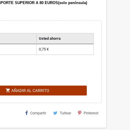
PORTE SUPERIOR A 80 EUROS(solo península)
Usted ahorra
0,75 €
shopping_cart
AÑADIR AL CARRITO
Compartir
Tuitear
Pinterest