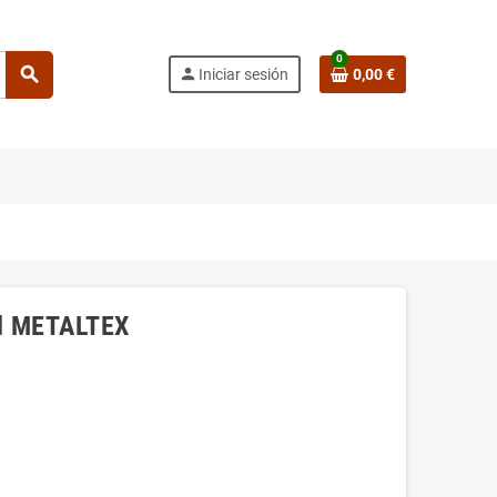
0
search
person
Iniciar sesión
0,00 €
d METALTEX