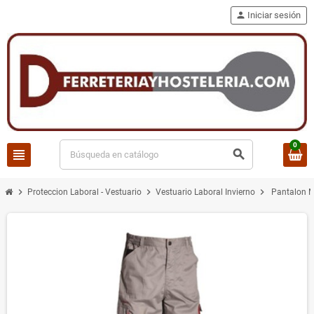
person
Iniciar sesión
0
view_headline
search
chevron_right
chevron_right
chevron_right
Proteccion Laboral - Vestuario
Vestuario Laboral Invierno
Pantalon M