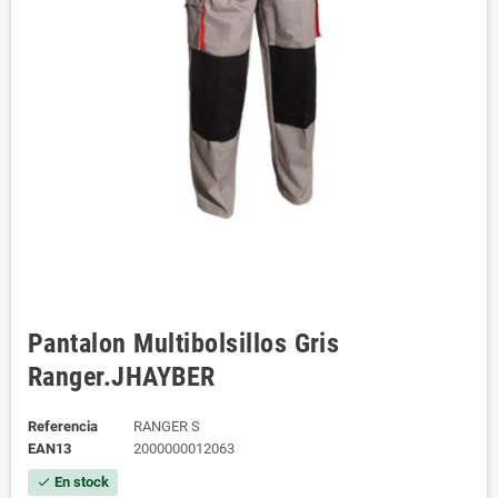
Pantalon Multibolsillos Gris
Ranger.JHAYBER
Referencia
RANGER S
EAN13
2000000012063
En stock
check