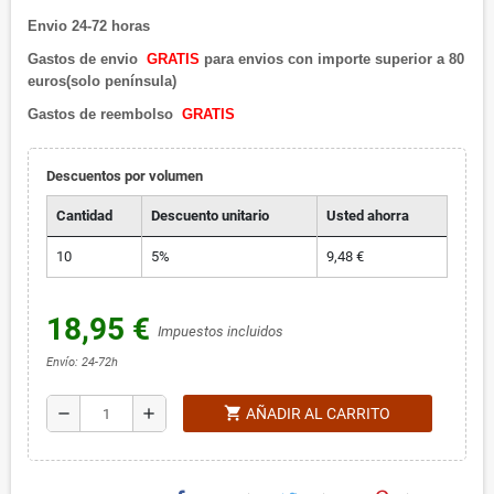
Envio 24-72 horas
Gastos de envio
GRATIS
para envios con importe superior a 80
euros(solo península)
Gastos de reembolso
GRATIS
Descuentos por volumen
Cantidad
Descuento unitario
Usted ahorra
10
5%
9,48 €
18,95 €
Impuestos incluidos
Envío: 24-72h
shopping_cart
remove
add
AÑADIR AL CARRITO