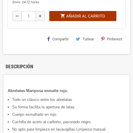
Envío: 24-72 horas
shopping_cart
remove
add
AÑADIR AL CARRITO
Compartir
Tuitear
Pinterest
DESCRIPCIÓN
Abrelatas Mariposa esmalte rojo.
Todo un clásico entre los abrelatas.
Su forma facilita la apertura de latas.
Cuerpo esmaltado en rojo.
Cuchilla de acero al carbono, pavonado negro
No apto para limpieza en lavavajillas.Limpieza manual