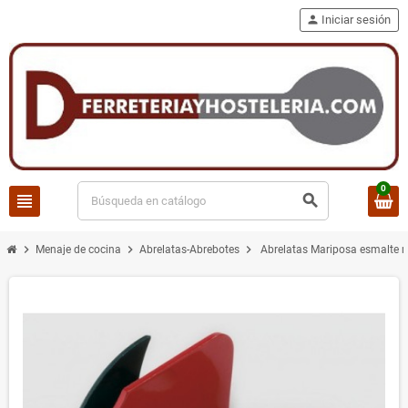
person
Iniciar sesión
0
view_headline
search
chevron_right
chevron_right
chevron_right
Menaje de cocina
Abrelatas-Abrebotes
Abrelatas Mariposa esmalte r