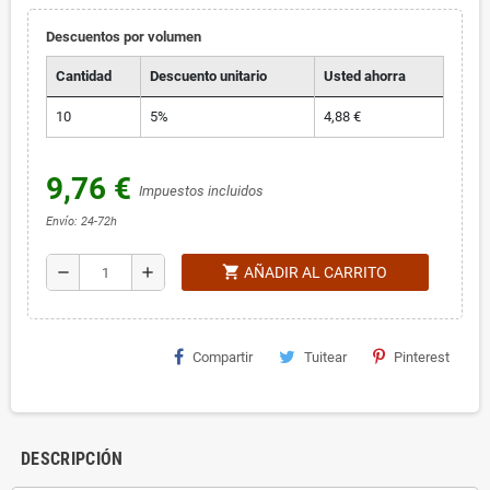
Descuentos por volumen
Cantidad
Descuento unitario
Usted ahorra
10
5%
4,88 €
9,76 €
Impuestos incluidos
Envío: 24-72h
shopping_cart
remove
add
AÑADIR AL CARRITO
Compartir
Tuitear
Pinterest
DESCRIPCIÓN