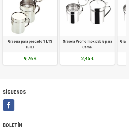
Grasera para pescado 1 LTS
Grasera Promo Inoxidable para
Grase
IBILI
Carne.
9,76 €
2,45 €
SÍGUENOS
Facebook
BOLETÍN