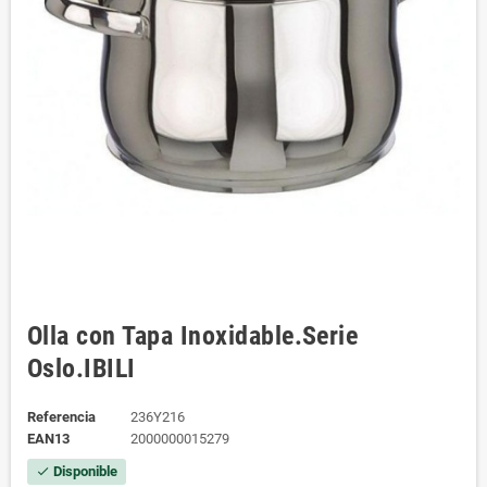
Olla con Tapa Inoxidable.Serie
Oslo.IBILI
Referencia
236Y216
EAN13
2000000015279
Disponible
check