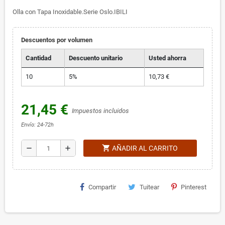
Olla con Tapa Inoxidable.Serie Oslo.IBILI
Descuentos por volumen
Cantidad
Descuento unitario
Usted ahorra
10
5%
10,73 €
21,45 €
Impuestos incluidos
Envío: 24-72h
shopping_cart
remove
add
AÑADIR AL CARRITO
Compartir
Tuitear
Pinterest