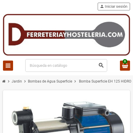
person
Iniciar sesión
0
view_headline
search
chevron_right
chevron_right
chevron_right
Jardin
Bombas de Agua Superficie
Bomba Superficie EH 125 HIDRO