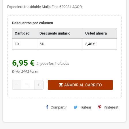
Especiero Inoxidable Malla Fina 62903 LACOR
Descuentos por volumen
Cantidad
Descuento unitario
Usted ahorra
10
5%
3,48 €
6,95 €
Impuestos incluidos
Envío: 24-72 horas
shopping_cart
remove
add
AÑADIR AL CARRITO
Compartir
Tuitear
Pinterest