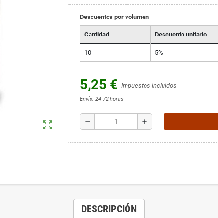
Descuentos por volumen
Cantidad
Descuento unitario
10
5%
5,25 €
Impuestos incluidos
Envío: 24-72 horas
remove
add
zoom_out_map
DESCRIPCIÓN