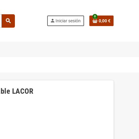
0
search
person
Iniciar sesión
0,00 €
able LACOR