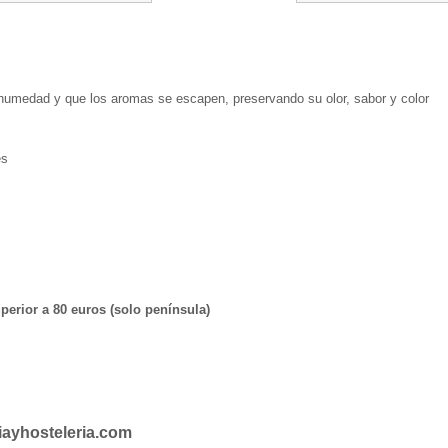
a humedad y que los aromas se escapen, preservando su olor, sabor y color
es
erior a 80 euros (solo península)
iayhosteleria.com