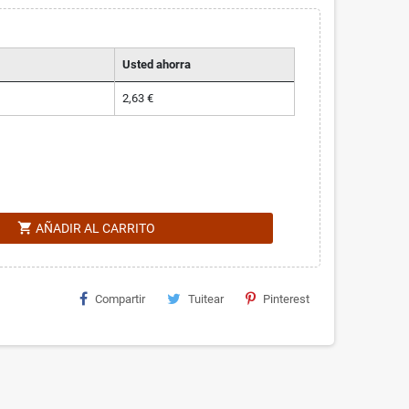
Usted ahorra
2,63 €
shopping_cart
AÑADIR AL CARRITO
Compartir
Tuitear
Pinterest