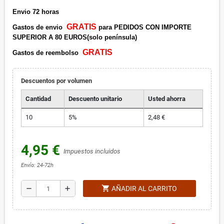
Envio 72 horas
GRATIS
Gastos de envio
para PEDIDOS CON IMPORTE
SUPERIOR A 80 EUROS(solo península)
GRATIS
Gastos de reembolso
Descuentos por volumen
Cantidad
Descuento unitario
Usted ahorra
10
5%
2,48 €
4,95 €
Impuestos incluidos
Envío: 24-72h
shopping_cart
remove
add
AÑADIR AL CARRITO