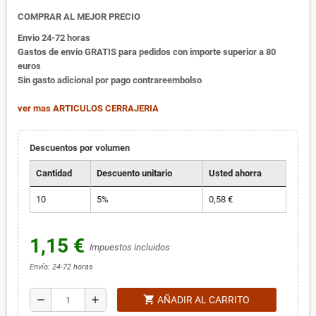
COMPRAR AL MEJOR PRECIO
Envio 24-72 horas
Gastos de envio GRATIS para pedidos con importe superior a 80
euros
Sin gasto adicional por pago contrareembolso
ver mas ARTICULOS CERRAJERIA
Descuentos por volumen
Cantidad
Descuento unitario
Usted ahorra
10
5%
0,58 €
1,15 €
Impuestos incluidos
Envío: 24-72 horas
shopping_cart
remove
add
AÑADIR AL CARRITO