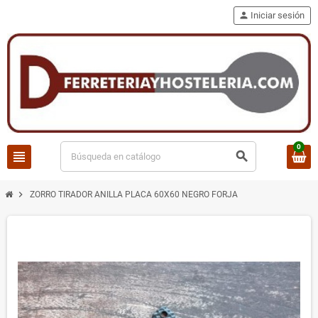
person
Iniciar sesión
0
view_headline
search
chevron_right
ZORRO TIRADOR ANILLA PLACA 60X60 NEGRO FORJA