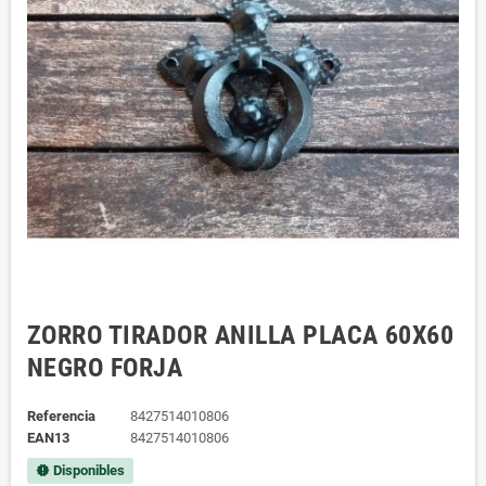
ZORRO TIRADOR ANILLA PLACA 60X60
NEGRO FORJA
Referencia
8427514010806
EAN13
8427514010806
Disponibles
new_releases