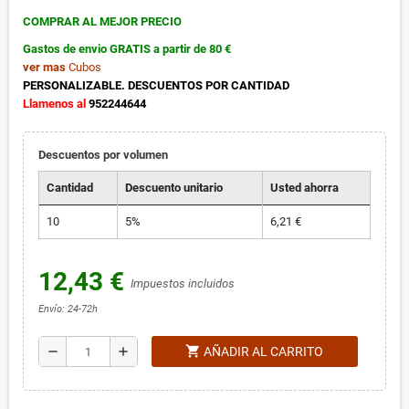
COMPRAR AL MEJOR PRECIO
Gastos de envio GRATIS a partir de 80 €
ver mas
Cubos
PERSONALIZABLE. DESCUENTOS POR CANTIDAD
Llamenos al
952244644
Descuentos por volumen
Cantidad
Descuento unitario
Usted ahorra
10
5%
6,21 €
12,43 €
Impuestos incluidos
Envío: 24-72h
shopping_cart
remove
add
AÑADIR AL CARRITO