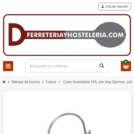
person
Iniciar sesión
0
view_headline
search
chevron_right
chevron_right
chevron_right
Menaje de cocina
Cubos
Cubo Inoxidable 18% con Asa Garinox. LAC