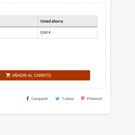
Usted ahorra
0,60 €
shopping_cart
AÑADIR AL CARRITO
Compartir
Tuitear
Pinterest