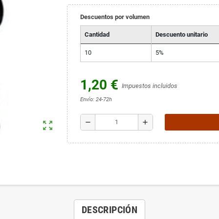
Descuentos por volumen
Cantidad
Descuento unitario
10
5%
1,20 €
Impuestos incluidos
Envío: 24-72h
remove
add
zoom_out_map
DESCRIPCIÓN