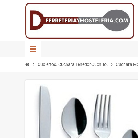
view_headline
chevron_right
Cubiertos. Cuchara,Tenedor,Cuchillo.
chevron_right
Cuchara M