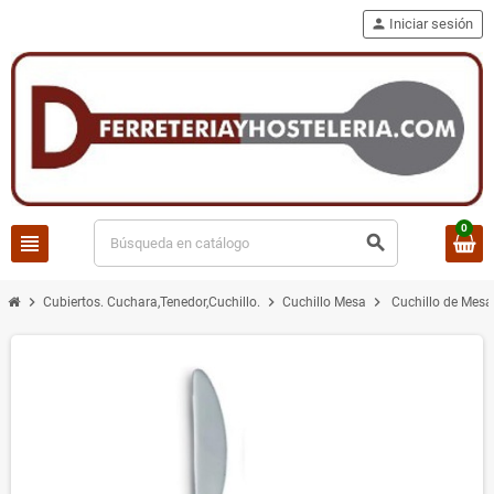
person
Iniciar sesión
0
view_headline
search
chevron_right
chevron_right
chevron_right
Cubiertos. Cuchara,Tenedor,Cuchillo.
Cuchillo Mesa
Cuchillo de Mes