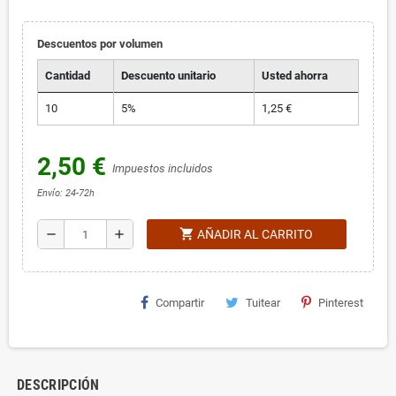
Descuentos por volumen
Cantidad
Descuento unitario
Usted ahorra
10
5%
1,25 €
2,50 €
Impuestos incluidos
Envío: 24-72h
shopping_cart
remove
add
AÑADIR AL CARRITO
Compartir
Tuitear
Pinterest
DESCRIPCIÓN