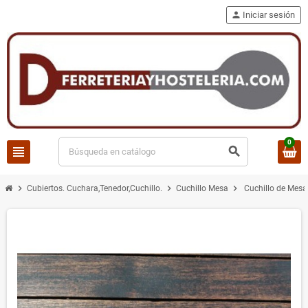
person
Iniciar sesión
0
view_headline
search
chevron_right
chevron_right
chevron_right
Cubiertos. Cuchara,Tenedor,Cuchillo.
Cuchillo Mesa
Cuchillo de Mesa