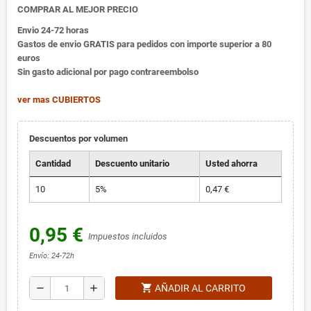
COMPRAR AL MEJOR PRECIO
Envio 24-72 horas
Gastos de envio GRATIS para pedidos con importe superior a 80
euros
Sin gasto adicional por pago contrareembolso
ver mas CUBIERTOS
Descuentos por volumen
Cantidad
Descuento unitario
Usted ahorra
10
5%
0,47 €
0,95 €
Impuestos incluidos
Envío: 24-72h
shopping_cart
remove
add
AÑADIR AL CARRITO