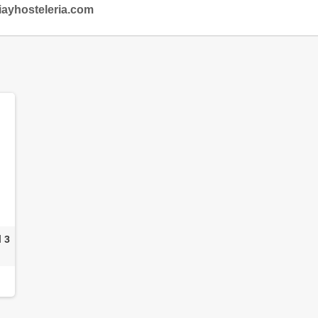
iayhosteleria.com
l 3