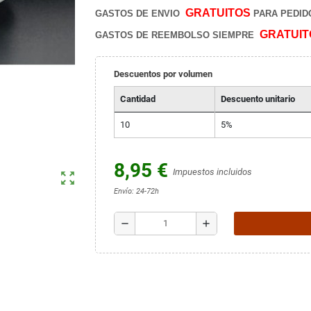
GRATUITOS
GASTOS DE ENVIO
PARA PEDIDO
GRATUIT
GASTOS DE REEMBOLSO SIEMPRE
Descuentos por volumen
Cantidad
Descuento unitario
10
5%
8,95 €
Impuestos incluidos
zoom_out_map
Envío: 24-72h
remove
add