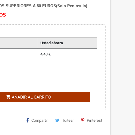
S SUPERIORES A 80 EUROS(Solo Peninsula)
OS
Usted ahorra
4,48 €
shopping_cart
AÑADIR AL CARRITO
Compartir
Tuitear
Pinterest