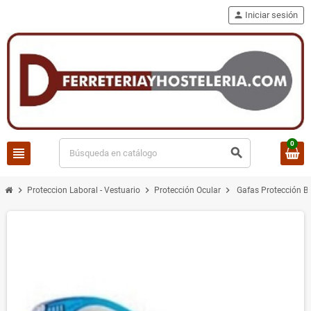
person
Iniciar sesión
0
view_headline
search
chevron_right
chevron_right
chevron_right
Proteccion Laboral - Vestuario
Protección Ocular
Gafas Protección 