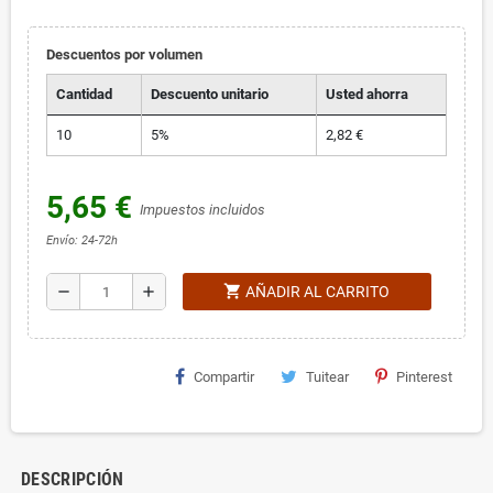
Descuentos por volumen
Cantidad
Descuento unitario
Usted ahorra
10
5%
2,82 €
5,65 €
Impuestos incluidos
Envío: 24-72h
shopping_cart
remove
add
AÑADIR AL CARRITO
Compartir
Tuitear
Pinterest
DESCRIPCIÓN