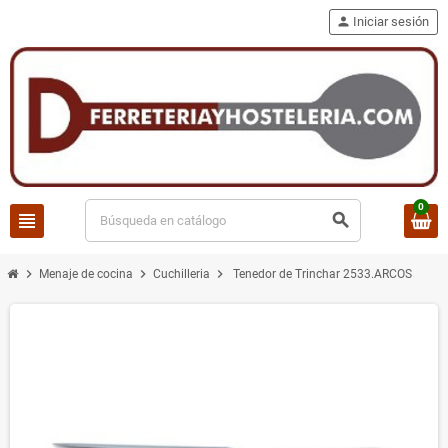
person
Iniciar sesión
0
view_headline
search
chevron_right
chevron_right
chevron_right
Menaje de cocina
Cuchilleria
Tenedor de Trinchar 2533.ARCOS