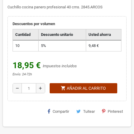
Cuchillo cocina panero profesional 40 cms. 2845.ARCOS
Descuentos por volumen
Cantidad
Descuento unitario
Usted ahorra
10
5%
9,48 €
18,95 €
Impuestos incluidos
Envío: 24-72h
shopping_cart
remove
add
AÑADIR AL CARRITO
Compartir
Tuitear
Pinterest