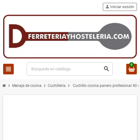
person
Iniciar sesión
0
view_headline
search
chevron_right
chevron_right
chevron_right
Menaje de cocina
Cuchilleria
Cuchillo cocina panero profesional 40