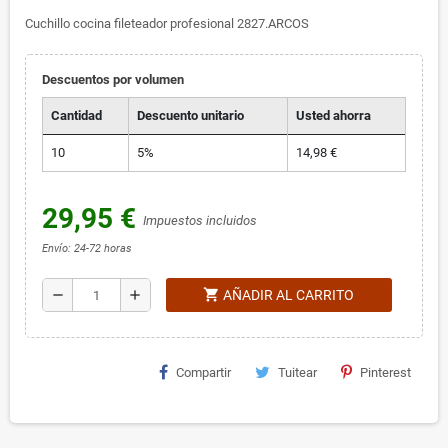
Cuchillo cocina fileteador profesional 2827.ARCOS
Descuentos por volumen
Cantidad
Descuento unitario
Usted ahorra
10
5%
14,98 €
29,95 €
Impuestos incluidos
Envío: 24-72 horas
shopping_cart
remove
add
AÑADIR AL CARRITO
Compartir
Tuitear
Pinterest