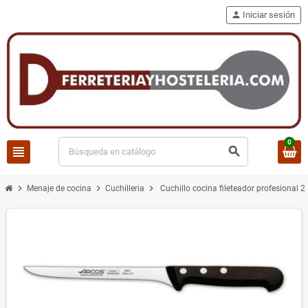
person
Iniciar sesión
0
view_headline
search
chevron_right
chevron_right
chevron_right
Menaje de cocina
Cuchilleria
Cuchillo cocina fileteador profesional