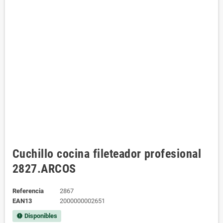
Cuchillo cocina fileteador profesional
2827.ARCOS
Referencia
2867
EAN13
2000000002651
Disponibles
new_releases